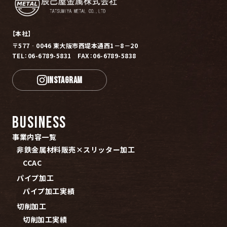
【本社】
〒577‐0046 東大阪市西堤本通西1－8－20
TEL：06-6789-5831 FAX：06-6789-5838
INSTAGRAM
BUSINESS
事業内容一覧
非鉄金属材料販売×スリッター加工
CCAC
パイプ加工
パイプ加工実績
切削加工
切削加工実績