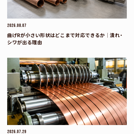
社員紹介
RECRUIT
採用情報
2026.08.07
曲げRが小さい形状はどこまで対応できるか｜潰れ・
COMPANY
シワが出る理由
会社概要
MAGAZINE
新着情報
CONTACT
お問い合わせ
2026.07.29