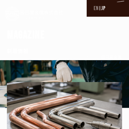
EN
JP
|
TOP
M
A
G
A
Z
I
N
E
トップ
BUSINESS
新着情報
–
トップ
辰己屋金属
事業内容一覧
非鉄金属材料販売×スリッター加工
CCAC
パイプ加工
パイプ加工実績
切削加工
切削加工実績
PROFESSIONAL