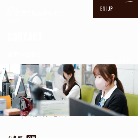
EN
JP
|
TOP
C
O
N
T
A
C
T
トップ
BUSINESS
お問い合わせ
–
トップ
お問い合わせ
事業内容一覧
非鉄金属材料販売×スリッター加工
CCAC
パイプ加工
お問い合わせ種別
パイプ加工実績
材料について
加工について
切削加工
切削加工実績
その他お問い合わせ
PROFESSIONAL
お名前