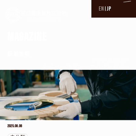
EN
JP
|
TOP
M
A
G
A
Z
I
N
E
トップ
BUSINESS
新着情報
–
–
トップ
新着情報
事業内容一覧
ホームページをリニューアルいたしました。
非鉄金属材料販売×スリッター加工
CCAC
パイプ加工
パイプ加工実績
ホームページをリニューアルいたし
切削加工
切削加工実績
ました。
PROFESSIONAL
2025.08.06