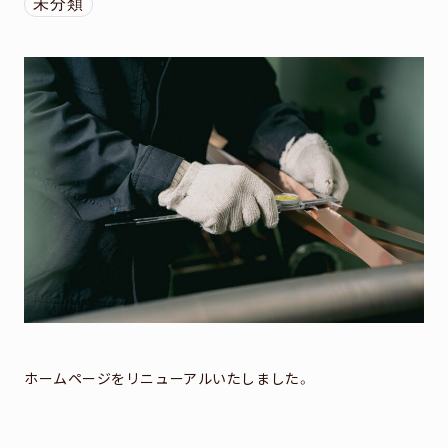
社員紹介
未分類
RECRUIT
採用情報
COMPANY
会社概要
MAGAZINE
新着情報
CONTACT
お問い合わせ
ホームページをリニューアルいたしました。