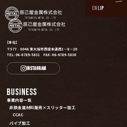
EN
JP
|
TOP
トップ
【本社】
BUSINESS
〒577‐0046 東大阪市西堤本通西1－8－20
TEL：06-6789-5831 FAX：06-6789-5838
事業内容一覧
非鉄金属材料販売×スリッター加工
INSTAGRAM
CCAC
パイプ加工
パイプ加工実績
BUSINESS
切削加工
事業内容一覧
切削加工実績
非鉄金属材料販売×スリッター加工
CCAC
PROFESSIONAL
パイプ加工