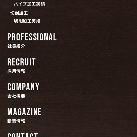
社員紹介
パイプ加工実績
切削加工
RECRUIT
切削加工実績
採用情報
PROFESSIONAL
COMPANY
社員紹介
会社概要
RECRUIT
MAGAZINE
採用情報
新着情報
COMPANY
CONTACT
会社概要
お問い合わせ
MAGAZINE
新着情報